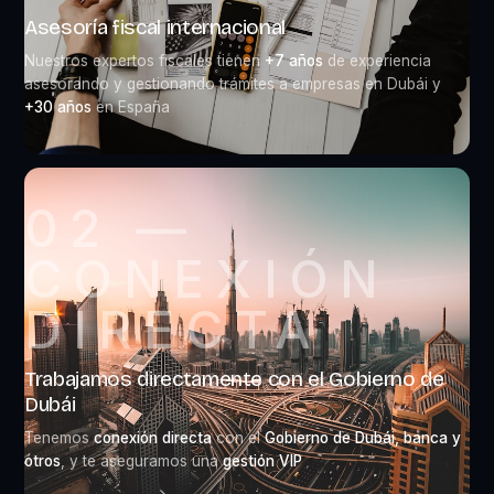
Asesoría fiscal internacional
Nuestros expertos fiscales tienen
+7 años
de experiencia
asesorando y gestionando trámites a empresas en Dubái y
+30 años
en España
02 —
CONEXIÓN
DIRECTA
Trabajamos directamente con el Gobierno de
Dubái
Tenemos
conexión directa
con el
Gobierno de Dubái, banca y
otros
, y te aseguramos una
gestión VIP