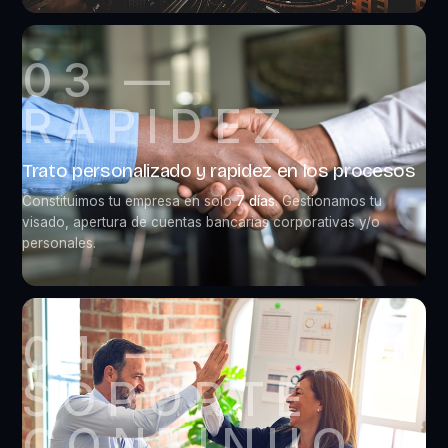
03 —
RAPIDEZ
Trato personalizado y rapidez en los procesos
Constituimos tu empresa en solo
7 días
. Gestionamos tu
visado, apertura de cuentas bancarias corporativas y/o
personales.
04 —
SOPORTE
CONTINUO